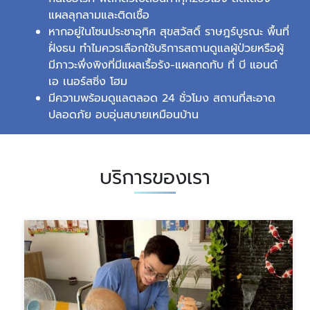
แผลลุกลามและติดเชื้อ
หากอยู่ในโซนประชาอุทิศ สุขสวัสดิ์ ราษฎร์บูรณะ พื้นที่
ฝั่งธน ทำไมควรเลือกใช้บริการสถานดูแลผู้ป่วยหรือผู้
มีภาวะพึ่งพิงที่มีแผลเรื้อรัง-แผลกดทับ ที่ บี แอนด์
เอ เนอร์สซิ่ง โฮม
มีความพร้อมดูแลตลอด 24 ชั่วโมง สถานที่สะอาด
ปลอดภัย อบอุ่นสบายเหมือนบ้าน
บริการของเรา