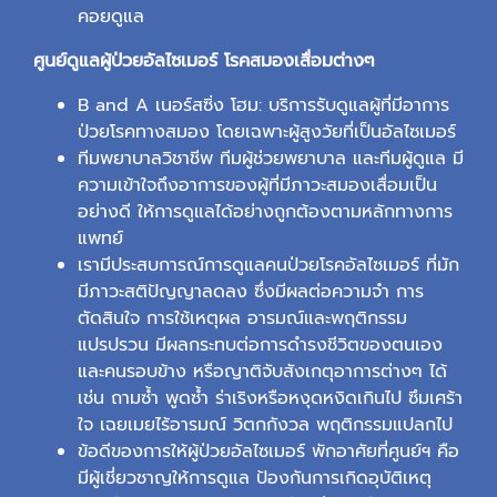
คอยดูแล
ศูนย์ดูแลผู้ป่วยอัลไซเมอร์ โรคสมองเสื่อมต่างๆ
B and A เนอร์สซิ่ง โฮม: บริการรับดูแลผู้ที่มีอาการ
ป่วยโรคทางสมอง โดยเฉพาะผู้สูงวัยที่เป็นอัลไซเมอร์
ทีมพยาบาลวิชาชีพ ทีมผู้ช่วยพยาบาล และทีมผู้ดูแล มี
ความเข้าใจถึงอาการของผู้ที่มีภาวะสมองเสื่อมเป็น
อย่างดี ให้การดูแลได้อย่างถูกต้องตามหลักทางการ
แพทย์
เรามีประสบการณ์การดูแลคนป่วยโรคอัลไซเมอร์ ที่มัก
มีภาวะสติปัญญาลดลง ซึ่งมีผลต่อความจำ การ
ตัดสินใจ การใช้เหตุผล อารมณ์และพฤติกรรม
แปรปรวน มีผลกระทบต่อการดำรงชีวิตของตนเอง
และคนรอบข้าง หรือญาติจับสังเกตุอาการต่างๆ ได้
เช่น ถามซ้ำ พูดซ้ำ ร่าเริงหรือหงุดหงิดเกินไป ซึมเศร้า
ใจ เฉยเมยไร้อารมณ์ วิตกกังวล พฤติกรรมแปลกไป
ข้อดีของการให้ผู้ป่วยอัลไซเมอร์ พักอาศัยที่ศูนย์ฯ คือ
มีผู้เชี่ยวชาญให้การดูแล ป้องกันการเกิดอุบัติเหตุ