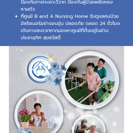
ป้องกันการทะเลาะวิวาท ป้องกันผู้ป่วยพลัดหลง
หายตัว
ที่ศูนย์ B and A Nursing Home รับดูแลคนป่วย
อัลไซเมอร์อย่างอบอุ่น ปลอดภัย ตลอด 24 ชั่วโมง
เดินทางสะดวกหากมองหาศูนย์ที่ตั้งอยู่ในย่าน
ประชาอุทิศ สุขสวัสดิ์