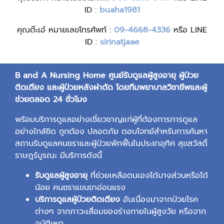
ID :
buaha1981
คุณต๊ะเอ๋ หมายเลขโทรศัพท์ :
09-4668-4336
หรือ LINE
ID :
sirinatjaae
B and A Nursing Home
ศูนย์รับดูแลผู้สูงอายุ ผู้ป่วย
ติดเตียง และผู้ป่วยหลังผ่าตัด โดยทีมพยาบาลวิชาชีพและผู้
ช่วยตลอด 24
ชั่วโมง
พร้อมบริการดูแลอย่างเชี่ยวชาญแก่ผู้ที่ต้องการการดูแล
อย่างใกล้ชิด ถูกต้อง ปลอดภัย ตอบโจทย์สำหรับการค้นหา
สถานรับดูแลคนชราและผู้ป่วยพักฟื้นในประชาอุทิศ สุขสวัสดิ์
ราษฎร์บูรณะ มีบริการดังนี้
รับดูแลผู้สูงอายุ
ที่ช่วยเหลือตนเองได้บางส่วนหรือได้
น้อย คนชราแขนขาอ่อนแรง
บริการดูแลผู้ป่วยติดเตียง
อันเนื่องมาจากป่วยโรค
ต่างๆ จากภาวะเสื่อมของร่างกายในผู้สูงวัย หรือจาก
อุบัติเหตุ