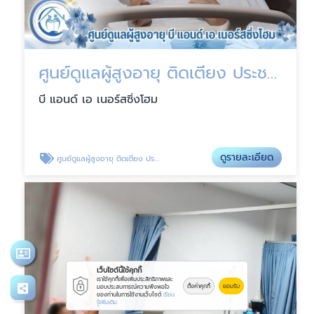
ศูนย์ดูแลผู้สูงอายุ ติดเตียง ประชาอุทิศ
บี แอนด์ เอ เนอร์สซิ่งโฮม
ดูรายละเอียด
ศูนย์ดูแลผู้สูงอายุ ติดเตียง ประชาอุทิศ
เว็บไซต์นี้ใช้คุกกี้
เราใช้คุกกี้เพื่อเพิ่มประสิทธิภาพและ
ตั้งค่าคุกกี้
ยอมรับ
มอบประสบการณ์ความพึงพอใจ
ของท่านในการใช้งานเว็บไซต์
เรียน
รู้เพิ่มเติม