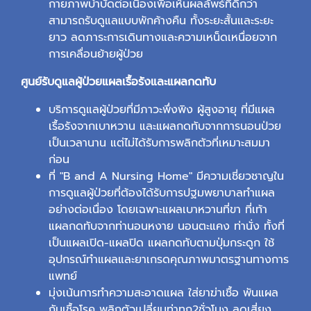
กายภาพบำบัดต่อเนื่องเพื่อเห็นผลลัพธ์ที่ดีกว่า
สามารถรับดูแลแบบพักค้างคืน ทั้งระยะสั้นและระยะ
ยาว ลดภาระการเดินทางและความเหน็ดเหนื่อยจาก
การเคลื่อนย้ายผู้ป่วย
ศูนย์รับดูแลผู้ป่วยแผลเรื้อรังและแผลกดทับ
บริการดูแลผู้ป่วยที่มีภาวะพึ่งพิง ผู้สูงอายุ ที่มีแผล
เรื้อรังจากเบาหวาน และแผลกดทับจากการนอนป่วย
เป็นเวลานาน แต่ไม่ได้รับการพลิกตัวที่เหมาะสมมา
ก่อน
ที่ "B and A Nursing Home" มีความเชี่ยวชาญใน
การดูแลผู้ป่วยที่ต้องได้รับการปฐมพยาบาลทำแผล
อย่างต่อเนื่อง โดยเฉพาะแผลเบาหวานที่ขา ที่เท้า
แผลกดทับจากท่านอนหงาย นอนตะแคง ท่านั่ง ทั้งที่
เป็นแผลเปิด-แผลปิด แผลกดทับตามปุ่มกระดูก ใช้
อุปกรณ์ทำแผลและยาเกรดคุณภาพมาตรฐานทางการ
แพทย์
มุ่งเน้นการทำความสะอาดแผล ใส่ยาฆ่าเชื้อ พันแผล
กันเชื้อโรค พลิกตัวเปลี่ยนท่าทุก2ชั่วโมง ลดเสี่ยง