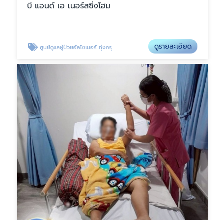
บี แอนด์ เอ เนอร์สซิ่งโฮม
ดูรายละเอียด
ศูนย์ดูแลผู้ป่วยอัลไซเมอร์ ทุ่งครุ