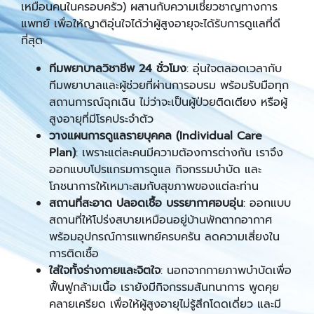
เหมือนคนในครอบครัว) ผสานกับความเชี่ยวชาญทางการ
แพทย์ เพื่อให้ญาติอุ่นใจได้ว่าผู้สูงอายุจะได้รับการดูแลที่ดี
ที่สุด
ทีมพยาบาลวิชาชีพ 24 ชั่วโมง
: อุ่นใจตลอดเวลากับ
ทีมพยาบาลและผู้ช่วยที่ผ่านการอบรม พร้อมรับมือทุก
สถานการณ์ฉุกเฉิน ไม่ว่าจะเป็นผู้ป่วยติดเตียง หรือผู้
สูงอายุที่มีโรคประจำตัว
วางแผนการดูแลรายบุคคล (Individual Care
Plan)
: เพราะแต่ละคนมีความต้องการต่างกัน เราจึง
ออกแบบโปรแกรมการดูแล กิจกรรมบำบัด และ
โภชนาการให้เหมาะสมกับสุขภาพของแต่ละท่าน
สถานที่สะอาด ปลอดเชื้อ บรรยากาศอบอุ่น
: ออกแบบ
สถานที่ให้โปร่งสบายเหมือนอยู่บ้านพักตากอากาศ
พร้อมอุปกรณ์การแพทย์ครบครัน ลดความเสี่ยงใน
การติดเชื้อ
ใส่ใจทั้งร่างกายและจิตใจ
: นอกจากกายภาพบำบัดเพื่อ
ฟื้นฟูกล้ามเนื้อ เรายังมีกิจกรรมสันทนาการ พูดคุย
คลายเครียด เพื่อให้ผู้สูงอายุไม่รู้สึกโดดเดี่ยว และมี